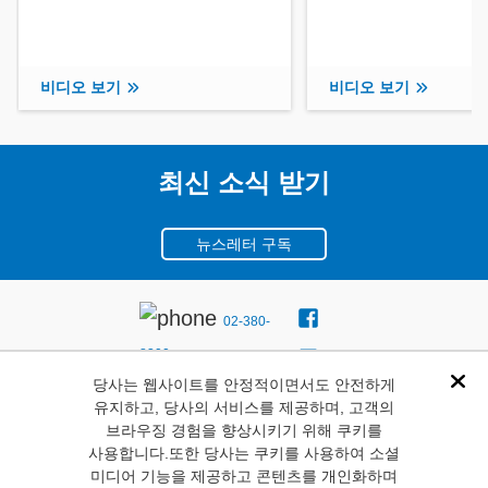
비디오 보기
비디오 보기
최신 소식 받기
뉴스레터 구독
02-380-
8300
당사는 웹사이트를 안정적이면서도 안전하게
서울시
Dis
유지하고, 당사의 서비스를 제공하며, 고객의
마포구 월드컵북로 396 누
브라우징 경험을 향상시키기 위해 쿠키를
사용합니다.또한 당사는 쿠키를 사용하여 소셜
리꿈스퀘어 비즈니스타워
미디어 기능을 제공하고 콘텐츠를 개인화하며
3층 03925