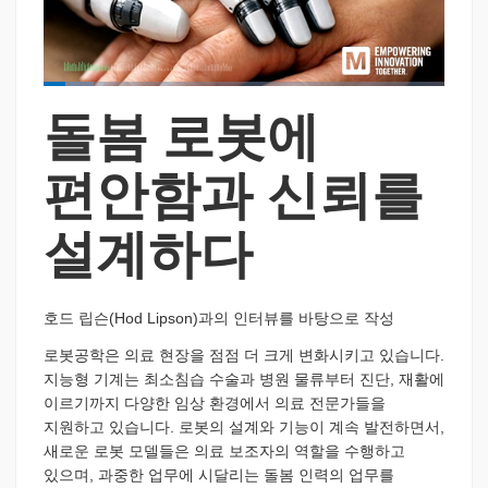
Loaded
:
12.55%
돌봄 로봇에
Pause
Unmute
품
Picture-
Fullscreen
질
in-
수
Picture
준
편안함과 신뢰를
설계하다
호드 립슨(Hod Lipson)과의 인터뷰를 바탕으로 작성
로봇공학은 의료 현장을 점점 더 크게 변화시키고 있습니다.
지능형 기계는 최소침습 수술과 병원 물류부터 진단, 재활에
이르기까지 다양한 임상 환경에서 의료 전문가들을
지원하고 있습니다. 로봇의 설계와 기능이 계속 발전하면서,
새로운 로봇 모델들은 의료 보조자의 역할을 수행하고
있으며, 과중한 업무에 시달리는 돌봄 인력의 업무를