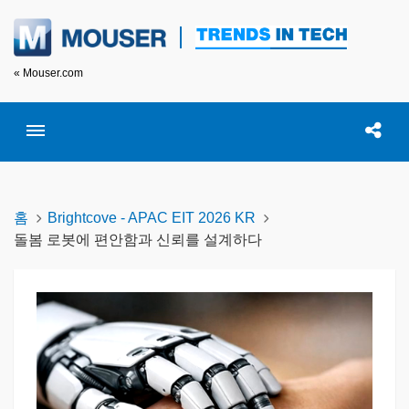
« Mouser.com
Toggle menubar
Open searc
이 
홈
Brightcove - APAC EIT 2026 KR
돌봄 로봇에 편안함과 신뢰를 설계하다