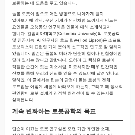
보완하는 데 도움을 주고 있습니다.
돌봄 로봇이 앞으로 어떤 방향으로 나아가게 될지
알아보기에 앞서, 우선 기계가 인간처럼 느껴지게 만드는
요인들을 오랫동안 연구해온 인물에 대해 소개하고자
합니다. 컬럼비아대학교(Columbia University)의 로봇공학
및 인공지능, AI 연구자인 호드 립슨(Hod Lipson)은 소프트
로보틱스와 표현형 기계 분야의 선구적인 연구로 잘 알려져
있습니다. 립슨은 돌봄의 미래가 단순히 힘이나 민첩성에만
달려 있지는 않다고 말합니다. 오히려 그 핵심은 로봇이
적절한 순간에 짓는 미소처럼, 미묘하지만 매우 인간적인
신호를 통해 우리의 신뢰를 얻을 수 있느냐에 달려 있다고
말하죠. 이 글에서는 립슨의 관점이 돌봄 로봇의 전체
로드맵을 어떻게 새롭게 바라보게 하는지, 그리고 왜 정서적
편안함이 로봇 설계의 진정한 최전선이 될 수 있는지를
살펴봅니다.
계속 변화하는 로봇공학의 목표
립슨이 이끄는 로봇 연구실은 오랜 기간 유연한 소재,