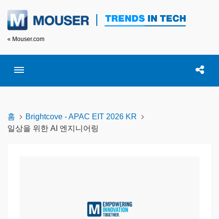
« Mouser.com
Toggle menubar
Open searc
이 
홈
Brightcove - APAC EIT 2026 KR
일상을 위한 AI 엔지니어링