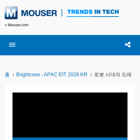
« Mouser.com
Toggle menubar
Open searc
이 
홈
Brightcove - APAC EIT 2026 KR
로봇 시대의 도래
Loaded
: