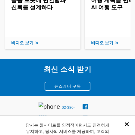
돌봄 로봇에 편안함과
여행 계획을 변
신뢰를 설계하다
AI 여행 도구
비디오 보기
비디오 보기
최신 소식 받기
뉴스레터 구독
02-380-
8300
당사는 웹사이트를 안정적이면서도 안전하게
서울시
Dis
유지하고, 당사의 서비스를 제공하며, 고객의
마포구 월드컵북로 396 누