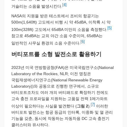
[4]
거슬리는 소음을 발생시킨다.
NASA의 지원을 받은 테스트에서 조비의 항공기는
500m(1,640ft) 고도에서 비행 시 약 45dBA, 이착륙 시 약
[5]
100m(328ft) 고도에서 65dBA 미만의 소음을 측정했다.
참고로 45dBA는 교외 야간 소음 수준이며, 65dBA는
[6]
일반적인 사무실 환경의 소음 수준이다.
버티포트를 소형 발전소로 활용하기
2023년 미국 연방항공청(FAA)은 미국국립연구소(National
Laboratory of the Rockies, NLR; 이전 명칭은
국립재생에너지연구소(National Renewable Energy
Laboratory))와 공동으로 진행한 연구에서, 소규모
버티포트조차도 여러 개의 버티패드로 확장하기 전에도
고속 충전 프로파일을 지원하는 고품질 전력 1메가와트
[7]
이상이 필요하다는 사실을 발견했다 (
그림 2
).
이러한
버티포트 발전소는 항공 등급의 인터록, 이중화 및 열 관리
기능을 갖춘, 동시에 작동하는 자동차용 DC 고속 충전기
클러스터와 유사하다.