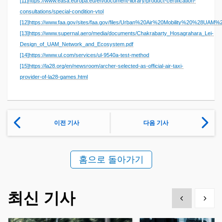
[11]
https://www.easa.europa.eu/en/document-library/product-certification-
consultations/special-condition-vtol
[12]
https://www.faa.gov/sites/faa.gov/files/Urban%20Air%20Mobility%20%28UA
[13]
https://www.supernal.aero/media/documents/Chakrabarty_Hosagrahara_Lei-
Design_of_UAM_Network_and_Ecosystem.pdf
[14]
https://www.ul.com/services/ul-9540a-test-method
[15]
https://la28.org/en/newsroom/archer-selected-as-official-air-taxi-
provider-of-la28-games.html
이전 기사
다음 기사
홈으로 돌아가기
최신 기사
Show previous
Show 