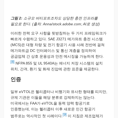
그림 2:
소규모 버티포트조차도 상당한 충전 인프라를
필요로 한다. (출처: Anna/stock.adobe.com; AI로 생성)
이러한 전력 요구 사항을 뒷받침하는 두 가지 프레임워크가
빠르게 수렴하고 있다. SAE J3271 메가와트 충전 시스템
(MCS)은 대형 차량 및 전기 항공기 사용 사례 전반에 걸쳐
메가와트급 DC 인터페이스 및 통신 계층을 정의하여
공급업체 간 상호 운용성과 안전 메시징을 가능하게 한다.
[8]
NFPA 855 및 UL 9540A는 에너지 저장 시스템의 설치
위치, 간격, 환기 및 화재 진압에 관한 표준을 제공한다.
인증
일부 eVTOL은 헬리콥터나 비행기와 유사한 형태를 띠지만,
규제 기관은 이들을 해당 분류로 강제하지는 않는다.
미국에서는 FAA가 eVTOL을 동력 양력 항공기로
인증했는데, 이는 헬리콥터 이후 새로운 민간 항공기
[9]
범주로는 역사적인 첫 사례이다.
이 지침은 제조업체가