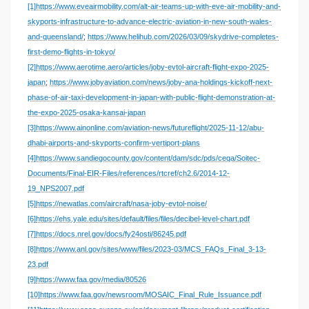
[1]
https://www.eveairmobility.com/alt-air-teams-up-with-eve-air-mobility-and-
skyports-infrastructure-to-advance-electric-aviation-in-new-south-wales-
and-queensland/
;
https://www.helihub.com/2026/03/09/skydrive-completes-
first-demo-flights-in-tokyo/
[2]
https://www.aerotime.aero/articles/joby-evtol-aircraft-flight-expo-2025-
japan
;
https://www.jobyaviation.com/news/joby-ana-holdings-kickoff-next-
phase-of-air-taxi-development-in-japan-with-public-flight-demonstration-at-
the-expo-2025-osaka-kansai-japan
[3]
https://www.ainonline.com/aviation-news/futureflight/2025-11-12/abu-
dhabi-airports-and-skyports-confirm-vertiport-plans
[4]
https://www.sandiegocounty.gov/content/dam/sdc/pds/ceqa/Soitec-
Documents/Final-EIR-Files/references/rtcref/ch2.6/2014-12-
19_NPS2007.pdf
[5]
https://newatlas.com/aircraft/nasa-joby-evtol-noise/
[6]
https://ehs.yale.edu/sites/default/files/files/decibel-level-chart.pdf
[7]
https://docs.nrel.gov/docs/fy24osti/86245.pdf
[8]
https://www.anl.gov/sites/www/files/2023-03/MCS_FAQs_Final_3-13-
23.pdf
[9]
https://www.faa.gov/media/80526
[10]
https://www.faa.gov/newsroom/MOSAIC_Final_Rule_Issuance.pdf