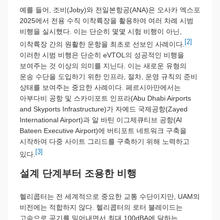
예를 들어, 조비(Joby)와 전일본항공(ANA)은 오사카 엑스포
2025에서 전용 수직 이착륙장을 활용하여 여러 차례 시범
비행을 실시했다. 이는 단순히 몇몇 시험 비행이 아닌,
[2]
이착륙장 간의 원활한 운항을 최초로 선보인 사례이다.
이러한 시범 비행은 단순히 eVTOL의 성공적인 비행을
보여주는 것 이상의 의미를 지닌다. 이는 새로운 유형의
운송 수단을 도입하기 위한 인프라, 절차, 운영 규칙의 준비
상태를 보여주는 중요한 사례이다. 페르시아만에서는
아부다비 공항 및 스카이포트 인프라(Abu Dhabi Airports
and Skyports Infrastructure)가 자예드 국제공항(Zayed
International Airport)과 알 바틴 이그제큐티브 공항(Al
Bateen Executive Airport)에 버티포트 네트워크 구축을
시작하여 다중 사이트 그리드를 구축하기 위해 노력하고
[3]
있다.
설계 단계부터 조용한 비행
헬리콥터는 전 세계적으로 중요한 교통 수단이지만, UAM의
비전에는 적합하지 않다. 헬리콥터의 로터 블레이드는
고속으로 공기를 밀어내면서 최대 100dBA에 달하는