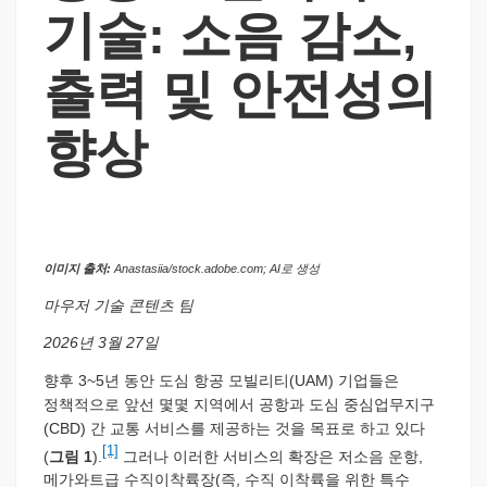
기술: 소음 감소,
출력 및 안전성의
향상
이미지 출처:
Anastasiia/stock.adobe.com; AI로 생성
마우저 기술 콘텐츠 팀
2026년 3월 27일
향후 3~5년 동안 도심 항공 모빌리티(UAM) 기업들은
정책적으로 앞선 몇몇 지역에서 공항과 도심 중심업무지구
(CBD) 간 교통 서비스를 제공하는 것을 목표로 하고 있다
[1]
(
그림 1
).
그러나 이러한 서비스의 확장은 저소음 운항,
메가와트급 수직이착륙장(즉, 수직 이착륙을 위한 특수