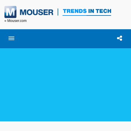
« Mouser.com
Toggle menubar
Open searc
이 