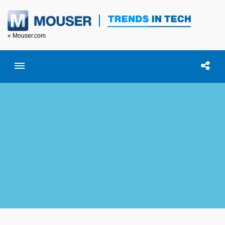
« Mouser.com
Toggle menubar
Open searc
이 