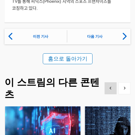
TV
를
통해
피닉스
(Phoenix)
지역의
스포츠
프랜차이즈를
코칭하고
있다
.
이전 기사
다음 기사
홈으로 돌아가기
이 스트림의 다른 콘텐
Show previous
Show 
츠