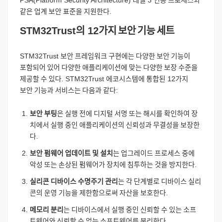
PSA(Platform Security Architecture)
레벨
3
인증
프로세스와
같은
업계
보안
표준을
지원한다
.
STM32Trust
의
12
가지
보안
기능
세트
STM32Trust
보안
프레임워크
구현에는
다양한
보안
기능이
포함되어
있어
다양한
애플리케이션에
맞는
다양한
보장
수준을
제공할
수
있다
. STM32Trust
에코시스템에
통합된
12
가지
보안
기능과
서비스는
다음과
같다
:
보안
부팅
은
실행
전에
디지털
서명
또는
해시를
확인하여
장
치에서
실행
중인
애플리케이션의
신뢰성과
무결성을
보장한
다
.
보안
펌웨어
업데이트
및
설치
는
업그레이드
프로세스
중에
악성
또는
손상된
펌웨어가
장치에
침투하는
것을
방지한다
.
실리콘
디바이스
수명주기
관리
는
각
단계별로
디바이스
실리
콘의
운영
기능을
제한함으로써
자산을
보호한다
.
메모리
분리
는
디바이스에서
실행
중인
신뢰할
수
있는
소프
트웨어와
신뢰할
수
없는
소프트웨어를
분리한다
.