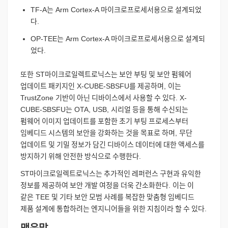
TF-A
는
Arm Cortex-A
마이크로프로세서용으로
설계되었
다
.
OP-TEE
는
Arm Cortex-A
마이크로프로세서용으로
설계되
었다
.
또한
ST
마이크로일렉트로닉스는
보안
부팅
및
보안
펌웨어
업데이트
패키지인
X-CUBE-SBSFU
를
제공하며
,
이는
TrustZone
기반이
아닌
디바이스에서
사용할
수
있다
. X-
CUBE-SBSFU
는
OTA, USB,
시리얼
등을
통해
수신되는
펌웨어
이미지
업데이트를
포함한
초기
부팅
프로세스부터
임베디드
시스템의
보안을
강화하는
것을
목표로
하며
,
무단
업데이트
및
기밀
정보가
담긴
디바이스
데이터에
대한
액세스를
방지하기
위해
안전한
방식으로
수행한다
.
ST
마이크로일렉트로닉스는
추가적인
레퍼런스
구현과
유익한
정보를
제공하여
보안
개발
여정을
더욱
간소화한다
.
이는
이
같은
TEE
및
기타
보안
모범
사례를
복잡한
맞춤형
임베디드
제품
설계에
통합하려는
엔지니어들을
위한
지침이라
할
수
있다
.