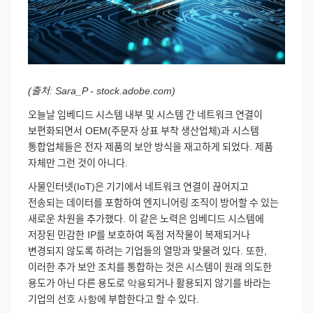
(
출처
: Sara_P - stock.adobe.com)
오늘날
임베디드
시스템
내부
및
시스템
간
네트워크
연결이
보편화되면서
OEM(
주문자
상표
부착
생산업체
)
과
시스템
통합업체들은
전자
제품의
보안
방식을
재고하게
되었다
.
제품
자체만
그런
것이
아니다
.
사물인터넷
(IoT)
은
기기에서
네트워크
연결이
끊어지고
전송되는
데이터를
포함하여
엔지니어링
조직이
방어할
수
있는
새로운
차원을
추가했다
.
이
같은
노력은
임베디드
시스템에
저장된
민감한
IP
를
보호하여
독점
저작물이
복제되거나
변경되지
않도록
하려는
기업들의
열망과
맞물려
있다
.
또한
,
이러한
추가
보안
조치를
통합하는
것은
시스템이
원래
의도한
용도가
아닌
다른
용도로
악용
되거나
활용되지
않기를
바라는
기업의
선호
사항
에
부합한다고
할
수
있다
.