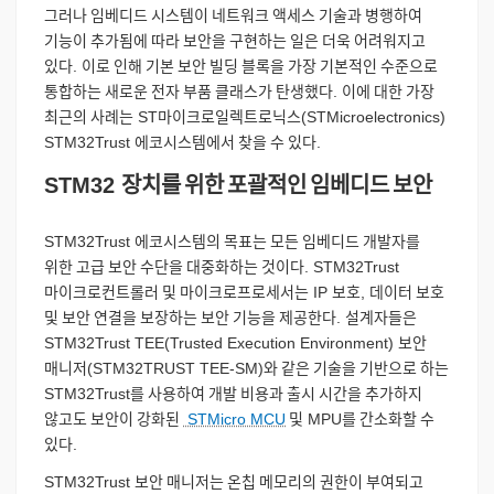
그러나
임베디드
시스템이
네트워크
액세스
기술과
병행하여
기능이
추가됨에
따라
보안을
구현하는
일은
더욱
어려워지고
있다
.
이로
인해
기본
보안
빌딩
블록을
가장
기본적인
수준으로
통합하는
새로운
전자
부품
클래스가
탄생했다
.
이에
대한
가장
최근의
사례는
ST
마이크로일렉트로닉스
(STMicroelectronics)
STM32Trust
에코시스템에서
찾을
수
있다
.
STM32
장치를
위한
포괄적인
임베디드
보안
STM32Trust
에코시스템의
목표는
모든
임베디드
개발자를
위한
고급
보안
수단을
대중화하는
것이다
. STM32Trust
마이크로컨트롤러
및
마이크로프로세서는
IP
보호
,
데이터
보호
및
보안
연결을
보장하는
보안
기능을
제공한다
.
설계자들은
STM32Trust TEE(Trusted Execution Environment)
보안
매니저
(STM32TRUST TEE-SM)
와
같은
기술을
기반으로
하는
STM32Trust
를
사용하여
개발
비용과
출시
시간을
추가하지
않고도
보안이
강화된
STMicro MCU
및
MPU
를
간소화할
수
있다
.
STM32Trust
보안
매니저는
온칩
메모리의
권한이
부여되고