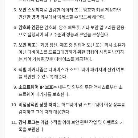
보안
스토리지
로
민감한
데이터
또는
암호화
키를
저장하면
안전한
영역
외부에서
액세스할
수
없도록
해준다
.
암호화
엔진
은
암호화
,
암호
해독
및
기타
보안
알고리즘
전용
으로
실행되어
최고
수준의
성능과
보안을
보장한다
.
보안
제조
는
과잉
생산
,
제조
중
펌웨어
도난
또는
회사
소유가
아닌
디바이스를
프로그래밍하기
위한
펌웨어
사용을
방지하
는
제어
기능을
갖춘
디바이스를
제공한다
.
식별
메커니즘
은
디바이스가
소프트웨어
패키지의
진위
여부
를
확인할
수
있도록
해준다
.
소프트웨어
IP
보호
는
내부
및
외부의
무단
액세스로부터
소
프트웨어
패키지를
보호한다
.
비정상적인
상황
처리
는
하드웨어
및
소프트웨어
이상
징후를
감지하고
그에
따라
대응한다
.
감사
로그
는
위협
추적을
위해
보안
관련
작업
및
이벤트의
기
록을
보관한다
.