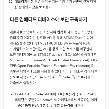
애플리케이션
수명
주기
관리
는
수명
주기
전반에
걸쳐
다양
한
상태의
자산을
보호한다
.
다른
임베디드
디바이스에
보안
구축하기
개발자들은
암호화
키를
사용하여
민감한
자격
증명의
안전한
관리를
간소화하는
암호화
API
를
통해
STM32Trust
기능에
액세스할
수
있다
. STM32TRUSTEE-SM
은
Arm
의
PSA
프레임워크와
호환되는
API
를
통해
보안
서비스를
제공한다
.
보안
매니저
외에도
STM32Trust
보안
에코시스템을
통해
TF-
M(Trusted Firmware-M), TF-A(Trusted Firmware-A), OP-
TEE(Open Portable Trusted Execution Environment)
를
비롯한
다양한
TEE
를
사용할
수
있다
.
이러한
TEE
는
각각
다른
®
®
용도로
사용되지만
모두
ST
의
Arm
Cortex
급
프로세서
기술에서
실행된다
:
TF-M
은
Arm Cortex-M
마이크로컨트롤러용
Arm PSA
의
레퍼런스
구현이다
. Armv8-M
아키텍처에서
제공하는
메커
니즘을
통해
PSA
레벨
1
및
레벨
2
분리를
지원한다
.