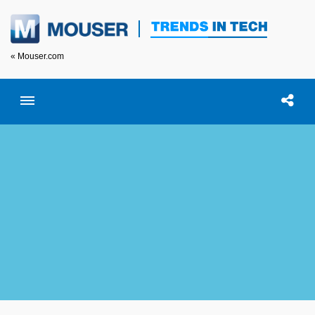
« Mouser.com
Toggle menubar
Open searc
이 