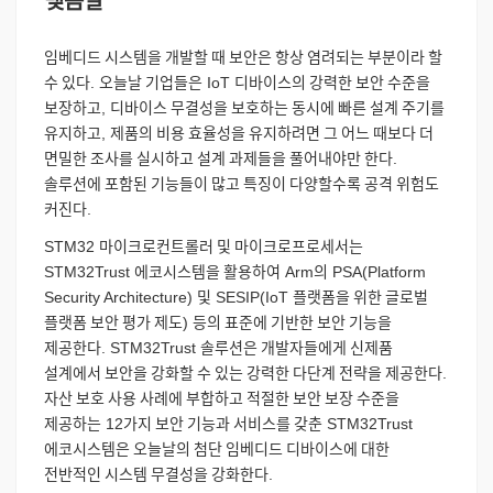
맺음말
임베디드
시스템을
개발할
때
보안은
항상
염려되는
부분이라
할
수
있다
.
오늘날
기업들은
IoT
디바이스의
강력한
보안
수준을
보장하고
,
디바이스
무결성을
보호하는
동시에
빠른
설계
주기를
유지하고
,
제품의
비용
효율성을
유지하려면
그
어느
때보다
더
면밀한
조사를
실시하고
설계
과제들을
풀어내야만
한다
.
솔루션에
포함된
기능들이
많고
특징이
다양할수록
공격
위험도
커진다
.
STM32
마이크로컨트롤러
및
마이크로프로세서는
STM32Trust
에코시스템을
활용하여
Arm
의
PSA(Platform
Security Architecture)
및
SESIP(IoT
플랫폼을
위한
글로벌
플랫폼
보안
평가
제도
)
등의
표준에
기반한
보안
기능을
제공한다
. STM32Trust
솔루션은
개발자들에게
신제품
설계에서
보안을
강화할
수
있는
강력한
다단계
전략을
제공한다
.
자산
보호
사용
사례에
부합하고
적절한
보안
보장
수준을
제공하는
12
가지
보안
기능과
서비스를
갖춘
STM32Trust
에코시스템은
오늘날의
첨단
임베디드
디바이스에
대한
전반적인
시스템
무결성을
강화한다
.