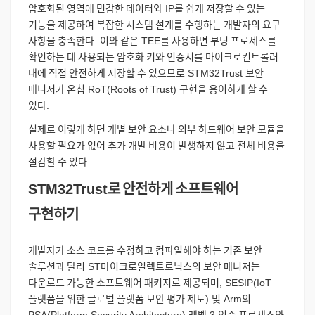
암호화된
영역에
민감한
데이터와
IP
를
쉽게
저장할
수
있는
기능을
제공하여
복잡한
시스템
설계를
수행하는
개발자의
요구
사항을
충족한다
.
이와
같은
TEE
를
사용하면
부팅
프로세스를
확인하는
데
사용되는
암호화
키와
인증서를
마이크로컨트롤러
내에
직접
안전하게
저장할
수
있으므로
STM32Trust
보안
매니저가
온칩
RoT(Roots of Trust)
구현을
용이하게
할
수
있다
.
실제로
이렇게
하면
개별
보안
요소나
외부
하드웨어
보안
모듈을
사용할
필요가
없어
추가
개발
비용이
발생하지
않고
전체
비용을
절감할
수
있다
.
STM32Trust
로
안전하게
소프트웨어
구현하기
개발자가
소스
코드를
수정하고
컴파일해야
하는
기존
보안
솔루션과
달리
ST
마이크로일렉트로닉스의
보안
매니저는
다운로드
가능한
소프트웨어
패키지로
제공되며
, SESIP(IoT
플랫폼을
위한
글로벌
플랫폼
보안
평가
제도
)
및
Arm
의