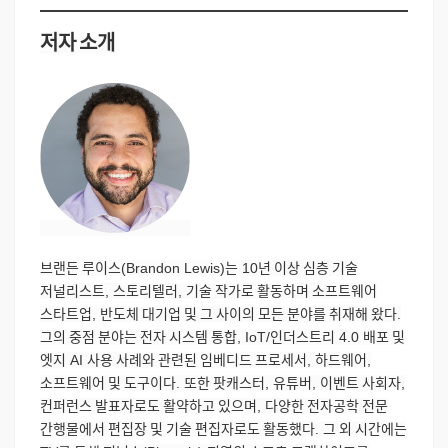
저자
소개
브랜든
루이스
(Brandon Lewis)
는
10
년
이상
심층
기술
저널리스트
,
스토리텔러
,
기술
작가로
활동하며
소프트웨어
스타트업
,
반도체
대기업
및
그
사이의
모든
분야를
취재해
왔다
.
그의
중점
분야는
전자
시스템
통합
, IoT/
인더스트리
4.0
배포
및
엣지
AI
사용
사례와
관련된
임베디드
프로세서
,
하드웨어
,
소프트웨어
및
도구이다
.
또한
팟캐스터
,
유튜버
,
이벤트
사회자
,
컨퍼런스
발표자로도
활약하고
있으며
,
다양한
전자공학
전문
간행물에서
편집장
및
기술
편집자로도
활동했다
.
그
외
시간에는