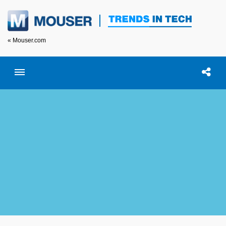
« Mouser.com
Toggle menubar
Open searc
이 