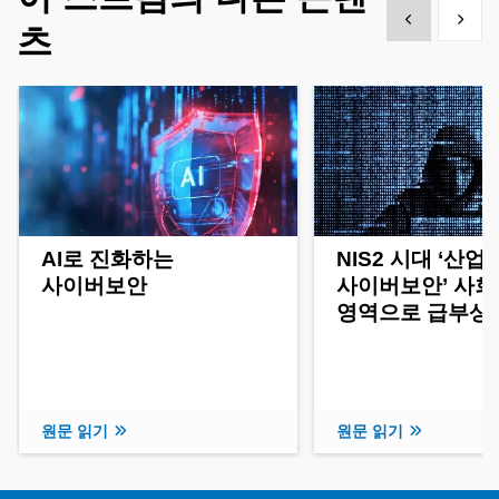
Show previous
Show 
츠
AI로 진화하는
NIS2 시대 ‘산업
사이버보안
사이버보안’ 사회
영역으로 급부상
원문 읽기
원문 읽기