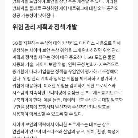
방화벽을
도입하여
보안을
상당
수준
개선할
수
있다
.
이러한
방화벽을
올바로
구성하면
제어
네트워크에
대한
외부
공격의
성공
가능성이
낮아진다
.
위험
관리
계획과
정책
개발
5G
를
지원하는
수십억
대의
커넥티드
디바이스
사용으로
인해
발생하는
사이버
보안
손상
위험을
크게
완화하려면
위험
관리
계획과
정책을
세우는
것이
매우
중요하다
. 5G
도입은
물론
자동화
기술
,
사이버
보안
위협
,
인력
구성
변화가
지속적으로
증가함에
따라
기업들은
정책을
끊임없이
평가하고
조정해야
한다
.
위험
관리
계획과
정책은
위험을
체계화하고
평가하고
,
위협에
대응하며
,
이러한
위험을
감지하기
위한
프로세스와
시스템의
지속적인
모니터링에
중점을
둔
프로세스를
기반으로
구축되어야
한다
.
예를
들면
,
데이터
보호
수단으로
대칭
암호화
구현을
정책에
포함시켜
발신자와
수신자만
키나
암호를
사용하여
액세스할
수
있도록
할
수
있다
.
사이버
보안의
맥락에서
이러한
프로세스는
대부분
상호
연관되어
있으며
비즈니스와
산업의
규모
,
위치
,
환경
,
특성에