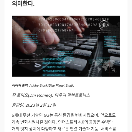
의미한다
.
이미지
출처
:
Adobe Stock/Blue Planet Studio
짐
로미오
(Jim Romeo),
마우저
일렉트로닉스
출판일
: 2023
년
2
월
17
일
5
세대
무선
기술인
5G
는
통신
환경을
변화시켰으며
,
앞으로도
계속
변화시켜나갈
것이다
.
인더스트리
4.0
의
등장은
수백만
개의
엣지
장치에
다양하고
새로운
연결
기술과
기능
,
서비스를