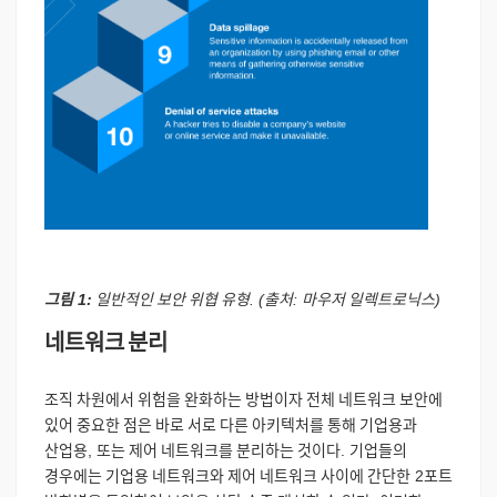
그림
1:
일반적인
보안
위협
유형
. (
출처
:
마우저
일렉트로닉스
)
네트워크
분리
조직
차원에서
위험을
완화하는
방법이자
전체
네트워크
보안에
있어
중요한
점은
바로
서로
다른
아키텍처를
통해
기업용과
산업용
,
또는
제어
네트워크를
분리하는
것이다
.
기업들의
경우에는
기업용
네트워크와
제어
네트워크
사이에
간단한
2
포트