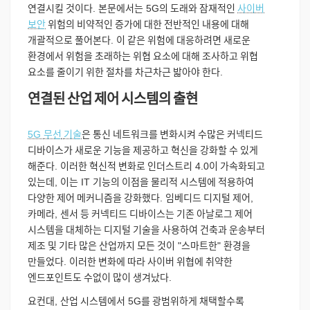
연결시킬
것이다
.
본문에서는
5G
의
도래와
잠재적인
사이버
보안
위험의
비약적인
증가에
대한
전반적인
내용에
대해
개괄적으로
풀어본다
.
이
같은
위험에
대응하려면
새로운
환경에서
위험을
초래하는
위협
요소에
대해
조사하고
위협
요소를
줄이기
위한
절차를
차근차근
밟아야
한다
.
연결된
산업
제어
시스템의
출현
5G
무선
기술
은
통신
네트워크를
변화시켜
수많은
커넥티드
디바이스가
새로운
기능을
제공하고
혁신을
강화할
수
있게
해준다
.
이러한
혁신적
변화로
인더스트리
4.0
이
가속화되고
있는데
,
이는
IT
기능의
이점을
물리적
시스템에
적용하여
다양한
제어
메커니즘을
강화했다
.
임베디드
디지털
제어
,
카메라
,
센서
등
커넥티드
디바이스는
기존
아날로그
제어
시스템을
대체하는
디지털
기술을
사용하여
건축과
운송부터
제조
및
기타
많은
산업까지
모든
것이
"
스마트한
"
환경을
만들었다
.
이러한
변화에
따라
사이버
위협에
취약한
엔드포인트도
수없이
많이
생겨났다
.
요컨대
,
산업
시스템에서
5G
를
광범위하게
채택할수록