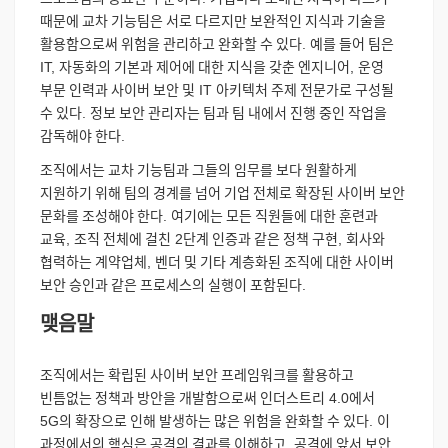
때문에
교차
기능팀은
서로
다르지만
보완적인
지식과
기술을
활용함으로써
위험을
관리하고
완화할
수
있다
.
예를
들어
팀은
IT,
자동화의
기본과
제어에
대한
지식을
갖춘
엔지니어
,
운영
부문
인력과
사이버
보안
및
IT
아키텍처
주제
전문가로
구성될
수
있다
.
정보
보안
관리자는
팀과
팀
내에서
진행
중인
작업을
감독해야
한다
.
조직에서는
교차
기능팀과
그들의
임무를
보다
원활하게
지원하기
위해
팀의
경계를
넘어
기업
전체로
확장된
사이버
보안
문화를
조성해야
한다
.
여기에는
모든
직원들에
대한
훈련과
교육
,
조직
전체에
걸친
2
단계
인증과
같은
정책
구현
,
회사와
협력하는
계약업체
,
벤더
및
기타
계층화된
조직에
대한
사이버
보안
승인과
같은
프로세스의
실행이
포함된다
.
맺음말
조직에서는
확립된
사이버
보안
프레임워크를
활용하고
빈틈없는
정책과
방안을
개발함으로써
인더스트리
4.0
에서
5G
의
확장으로
인해
발생하는
많은
위험을
완화할
수
있다
.
이
과정에서의
핵심은
공격의
결과를
이해하고
,
공격에
앞서
보안