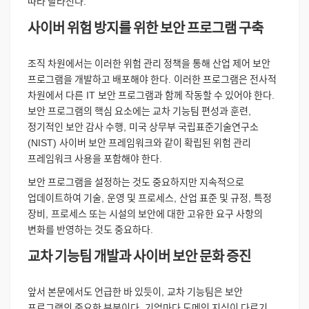
따라
달라진다
.
사이버
위험
방지를
위한
보안
프로그램
구축
조직
차원에서는
이러한
위험
관리
정책을
통해
산업
제어
보안
프로그램을
개발하고
배포해야
한다
.
이러한
프로그램은
전사적
차원에서
다른
IT
보안
프로그램과
함께
작동할
수
있어야
한다
.
보안
프로그램의
핵심
요소에는
교차
기능팀
편성과
훈련
,
정기적인
보안
감사
수행
,
미국
상무부
국립표준기술연구소
(NIST)
사이버
보안
프레임워크와
같이
확립된
위험
관리
프레임워크
사용을
포함해야
한다
.
보안
프로그램을
설정하는
것도
중요하지만
지속적으로
업데이트하여
기술
,
운영
및
프로세스
,
산업
표준
및
규정
,
특정
장비
,
프로세스
또는
시설의
보안에
대한
고유한
요구
사항의
변화를
반영하는
것도
중요하다
.
교차
기능팀
개발과
사이버
보안
문화
증진
앞서
본문에서도
언급한
바
있듯이
,
교차
기능팀은
보안
프로그램의
중요한
부분이다
.
기업마다
도메인
지식이
다르기