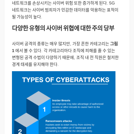
네트워크를
손상시키는
사이버
위험
또한
증가하게
된다
. 5G
네트워크는
사이버
범죄자가
민감한
데이터를
악용하는
표적이
될
가능성이
높다
.
다양한
유형의
사이버
위협에
대한
주의
당부
사이버
공격의
종류는
매우
많지만
,
가장
흔한
카테고리는
그림
1
에서
볼
수
있다
.
각
카테고리마다
조직에
피해를
줄
수
있는
변형된
공격
수법이
다양하기
때문에
,
조직
내
전
직원은
철저한
경계
태세를
유지해야
한다
.