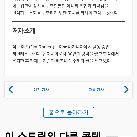
네트워크와
장치를
구축할뿐만
아니라
위협과
취약점을
인식하는
문화를
구축하기
위한
조치를
취해야
한다는
것이다
.
저자
소개
짐
로미오
(Jim Romeo)
는
미국
버지니아에서
활동
중인
저널리스트이다
.
엔지니어로서
30
년의
경력을
쌓고
현직에서
은퇴한
후
현재는
기술과
비즈니스
주제의
글을
쓰고
있다
.
이전 기사
다음 기사
홈으로 돌아가기
이 스트림의 다른 콘텐