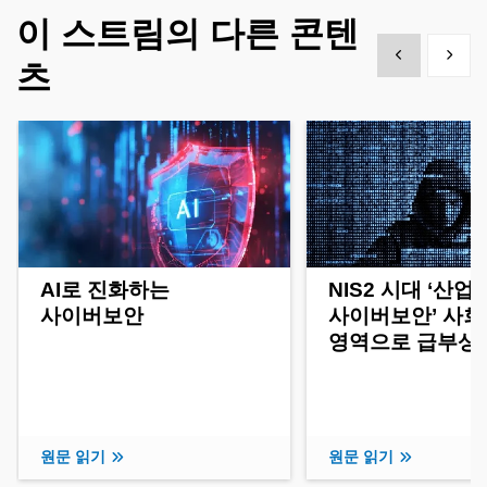
이 스트림의 다른 콘텐
Show previous
Show 
츠
AI로 진화하는
NIS2 시대 ‘산업
사이버보안
사이버보안’ 사회
영역으로 급부상
원문 읽기
원문 읽기