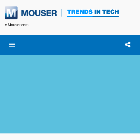
« Mouser.com
Toggle menubar
Open searc
이 