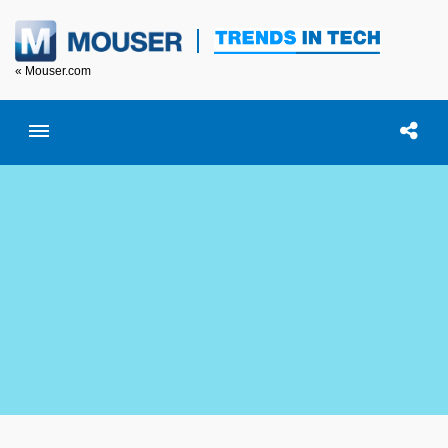
« Mouser.com
Toggle menubar
Open searc
이 