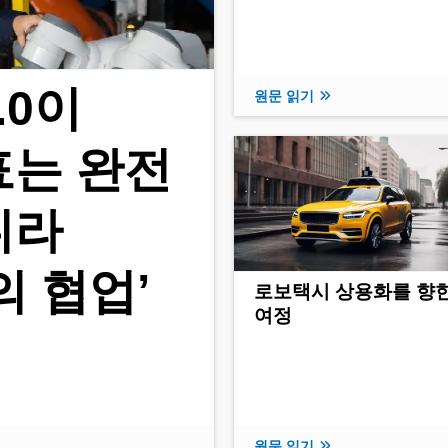
.0이
원문 읽기
표는 완전
니라
의 협업’
로보택시 상용화를 향
여정
원문 읽기