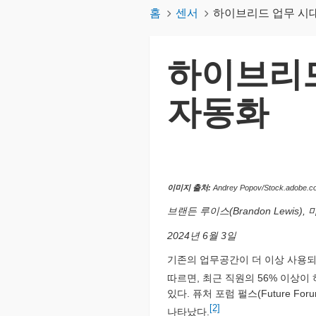
홈
센서
하이브리드 업무 시대
하이브리드
자동화
이미지 출처:
Andrey Popov/Stock.adobe.c
브랜든 루이스(Brandon Lewis
2024년 6월 3일
기존의 업무공간이 더 이상 사용되지
따르면, 최근 직원의 56% 이상이
있다. 퓨처 포럼 펄스(Future 
[2]
나타났다.