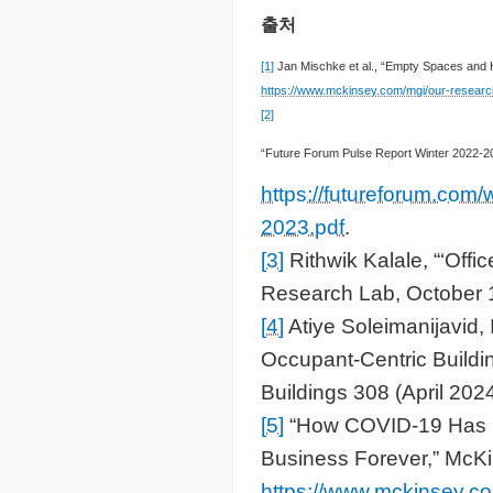
출처
[1]
Jan Mischke et al., “Empty Spaces and 
https://www.mckinsey.com/mgi/our-resear
[2]
“Future Forum Pulse Report Winter 2022-2
https://futureforum.com
2023.pdf
.
[3]
Rithwik Kalale, “‘Off
Research Lab, October 
[4]
Atiye Soleimanijavid,
Occupant-Centric Buildin
Buildings 308 (April 202
[5]
“How COVID-19 Has P
Business Forever,” McK
https://www.mckinsey.com