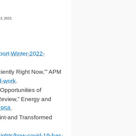
3, 2023,
port-Winter-2022-
ciently Right Now,’” APM
d-work
.
Opportunities of
 Review,” Energy and
13958
.
nt-and Transformed
sights/how-covid-19-has-