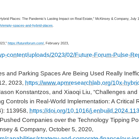
Hybrid Places: The Pandemic’s Lasting Impact on Real Estate,” McKinsey & Company, July 1
ch/empty-spaces-and-hybrid-places
.
023,”
https://futureforum.com/
, February 2023,
/wp-content/uploads/2023/02/Future-Forum-Pulse-Re
ices and Parking Spaces Are Being Used Really Ineffi
12, 2023,
https://www.apmresearchlab.org/10x-hybri
 Iason Konstantzos, and Xiaoqi Liu, “Challenges and 
g Controls in Real-World Implementation: A Critical
4): 113958,
https://doi.org/10.1016/j.enbuild.2024.1
ushed Companies over the Technology Tipping Poi
insey & Company, October 5, 2020,
/capabilities/strategy-and-corporate-finance/our-in