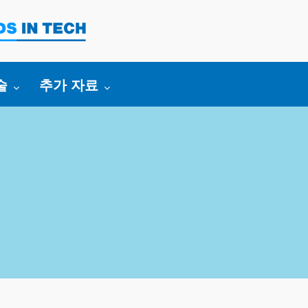
:
ggle submenu for:
Toggle submenu for:
술
추가 자료