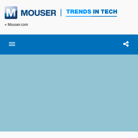
« Mouser.com
Toggle menubar
Open searc
이 