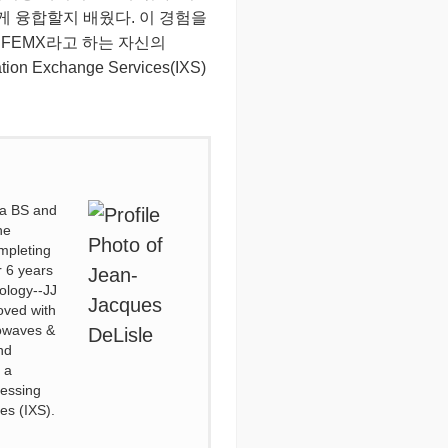
 융합할지 배웠다. 이 경험을
FEMX라고 하는 자신의
change Services(IXS)
 a BS and
he
mpleting
r 6 years
ology--JJ
oved with
rowaves &
nd
 a
ressing
es (IXS).