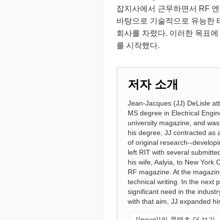
잡지사에서 근무하면서 RF 엔
바탕으로 기술적으로 유능한 
회사를 차렸다. 이러한 목표에 따라
를 시작했다.
저자 소개
Jean-Jacques (JJ) DeLisle at
MS degree in Electrical Engin
university magazine, and was
his degree, JJ contracted as 
of original research--develop
left RIT with several submitt
his wife, Aalyia, to New York
RF magazine. At the magazine
technical writing. In the nex
significant need in the indust
with that aim, JJ expanded h
{{noun}}의 콘텐츠 더 보기