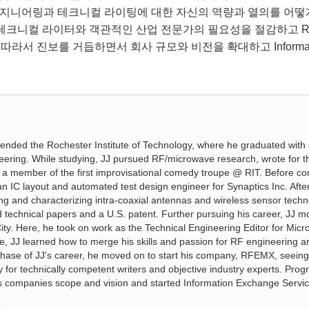
지니어링과 테크니컬 라이팅에 대한 자신의 역량과 열의를 어떻게
테크니컬 라이터와 객관적인 산업 전문가의 필요성을 절감하고 R
서 진보를 거듭하면서 회사 규모와 비전을 확대하고 Information Ex
tended the Rochester Institute of Technology, where he graduated with
eering. While studying, JJ pursued RF/microwave research, wrote for t
 a member of the first improvisational comedy troupe @ RIT. Before co
an IC layout and automated test design engineer for Synaptics Inc. Afte
ing and characterizing intra-coaxial antennas and wireless sensor techn
ed technical papers and a U.S. patent. Further pursuing his career, JJ m
 City. Here, he took on work as the Technical Engineering Editor for Mic
, JJ learned how to merge his skills and passion for RF engineering a
t phase of JJ's career, he moved on to start his company, RFEMX, seeing
ry for technically competent writers and objective industry experts. Prog
is companies scope and vision and started Information Exchange Servic