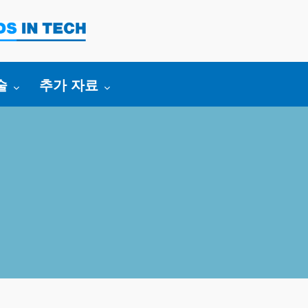
:
ggle submenu for:
Toggle submenu for:
술
추가 자료