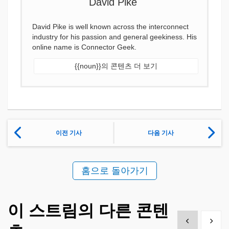
David Pike is well known across the interconnect
industry for his passion and general geekiness. His
online name is Connector Geek.
{{noun}}의 콘텐츠 더 보기
이전 기사
다음 기사
홈으로 돌아가기
이 스트림의 다른 콘텐
Show previous
Show 