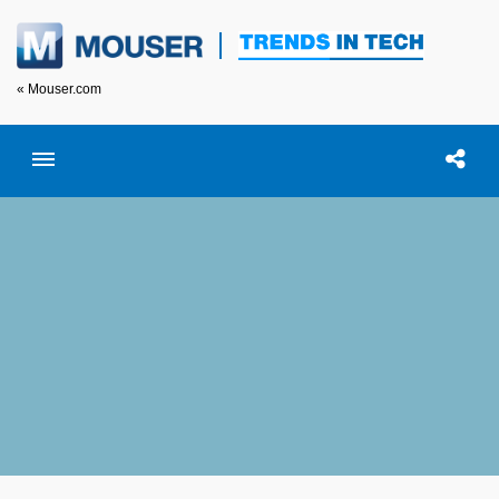
« Mouser.com
Toggle menubar
Open searc
이 