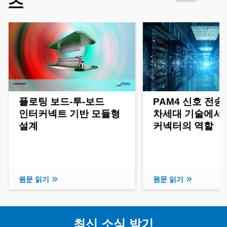
츠
플로팅 보드-투-보드
PAM4 신호 전송
인터커넥트 기반 모듈형
차세대 기술에서
설계
커넥터의 역할
원문 읽기
원문 읽기
최신 소식 받기