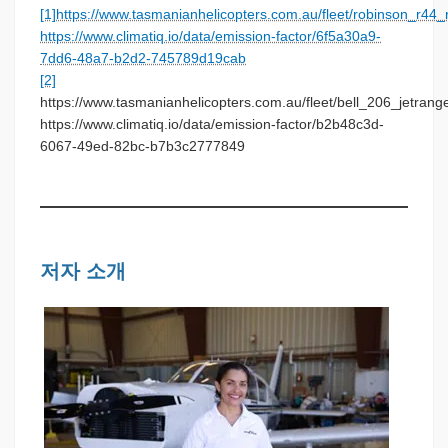
[1]
https://www.tasmanianhelicopters.com.au/fleet/robinson_r44
https://www.climatiq.io/data/emission-factor/6f5a30a9-
7dd6-48a7-b2d2-745789d19cab
[2]
https://www.tasmanianhelicopters.com.au/fleet/bell_206_jetrange
https://www.climatiq.io/data/emission-factor/b2b48c3d-
6067-49ed-82bc-b7b3c2777849
저자 소개