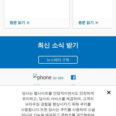
원문 읽기
원문 읽기
최신 소식 받기
뉴스레터 구독
02-380-
8300
당사는 웹사이트를 안정적이면서도 안전하게
서울시
Dis
유지하고, 당사의 서비스를 제공하며, 고객의
마포구 월드컵북로 396 누
브라우징 경험을 향상시키기 위해 쿠키를
사용합니다.또한 당사는 쿠키를 사용하여 소셜
리꿈스퀘어 비즈니스타워
미디어 기능을 제공하고 콘텐츠를 개인화하며