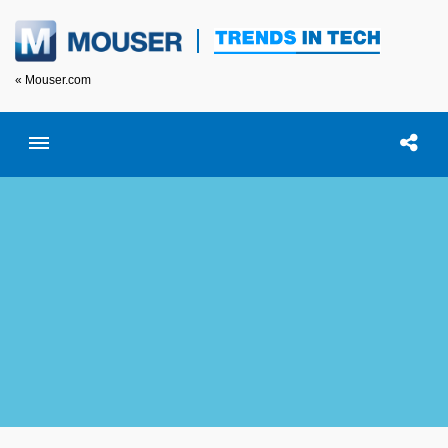
« Mouser.com
Toggle menubar
Open searc
이 